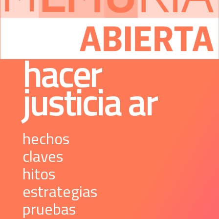
 hacer 
justicia 
ar
 hechos 
 claves 
 hitos 
 estrategias 
 pruebas 