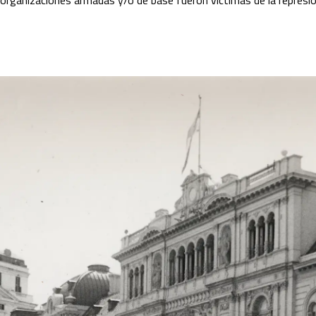
organizaciones armadas y/o de base fueron víctimas de la represió