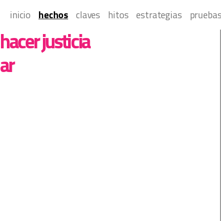
 inicio 
 hechos 
 claves 
 hitos 
 estrategias 
 pruebas
 hacer justicia 
ar