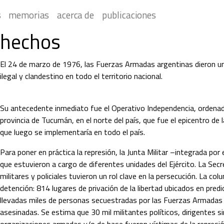
 
 memorias 
 acerca de 
 publicaciones 
 hechos 
 El 24 de marzo de 1976, las Fuerzas Armadas argentinas dieron un 
ilegal y clandestino en todo el territorio nacional. 
Su antecedente inmediato fue el Operativo Independencia, ordenado 
provincia de Tucumán, en el norte del país, que fue el epicentro de l
que luego se implementaría en todo el país.
Para poner en práctica la represión, la Junta Militar –integrada por e
que estuvieron a cargo de diferentes unidades del Ejército. La Secre
militares y policiales tuvieron un rol clave en la persecución. La c
detención: 814 lugares de privación de la libertad ubicados en predio
llevadas miles de personas secuestradas por las Fuerzas Armadas y
asesinadas. Se estima que 30 mil militantes políticos, dirigentes si